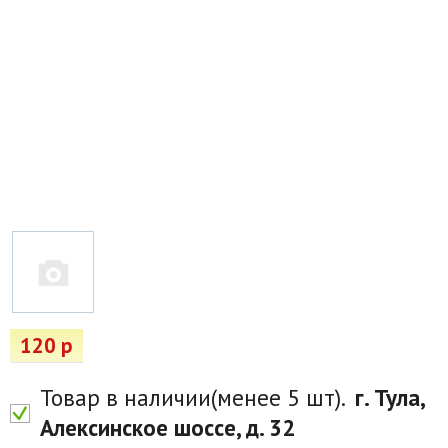
Товары для отдыха
Водоснабжение и полив
Пруды и бассейны
Спецодежда
Все для автолюбителей
Снегоуборочный инвентарь и реагенты
Стройматериалы
Подарочные сертификаты
120 р
Товар в наличии(менее 5 шт).
г. Тула,
Алексинское шоссе, д. 32