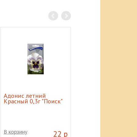
Адонис летний
Баллон газовый 50л
Красный 0,3г "Поиск"
В корзину
В корзину
22 р
7 60