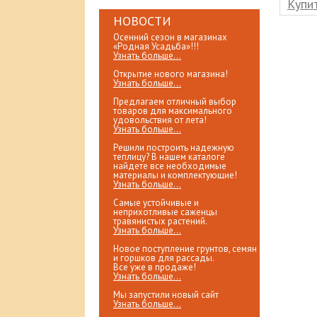
клик
Купить в 1 клик
Купит
НОВОСТИ
Осенний сезон в магазинах
«Родная Усадьба»!!!
Узнать больше...
Открытие нового магазина!
Узнать больше...
Предлагаем отличный выбор
товаров для максимального
удовольствия от лета!
Узнать больше...
Решили построить надежную
теплицу? В нашем каталоге
найдете все необходимые
материалы и комплектующие!
Узнать больше...
Самые устойчивые и
неприхотливые саженцы
травянистых растений.
Узнать больше...
Новое поступление грунтов, семян
и горшков для рассады.
Все уже в продаже!
Узнать больше...
Мы запустили новый сайт
Узнать больше...