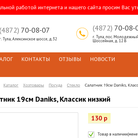
ильной работой интернета и нашего сайта просим Вас ут
(4872)
70-08-
(4872)
70-08-07
г. Тула, пос. Молодежный,
г. Тула, Алексинское шоссе, д.32
Шоссейная, д. 12 В
АЛОГ
КОНТАКТЫ
ОТЗЫВЫ
НОВОСТИ
Каталог
Хозтовары
Посуда
Стекло
Салатник 19см Daniks, Клас
тник 19см Daniks, Классик низкий
130 р
Товар в наличии(менее