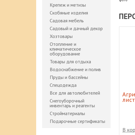
Крепеж и метизы
Скобяные изделия
ПЕР
Садовая мебель
Садовый и дачный декор
Хозтовары
Отопление и
климатическое
оборудование
Товары для отдыха
Водоснабжение и полив
Пруды и бассейны
Спецодежда
Все для автолюбителей
зовый 50л
Банка 1,5л ско
Агри
лист
Снегоуборочный
инвентарь и реагенты
Стройматериалы
Подарочные сертификаты
В корзину
В ко
7 600 р
55 р