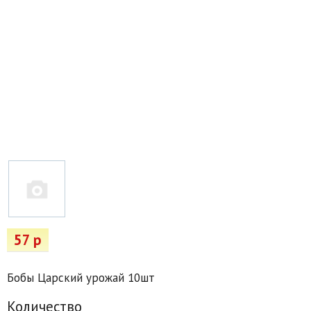
Товары для отдыха
Водоснабжение и полив
Пруды и бассейны
Спецодежда
Все для автолюбителей
Снегоуборочный инвентарь и реагенты
Стройматериалы
Подарочные сертификаты
57 р
Бобы Царский урожай 10шт
Количество