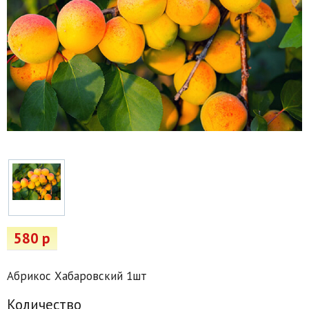
Товары для отдыха
Водоснабжение и полив
Пруды и бассейны
Спецодежда
Все для автолюбителей
Снегоуборочный инвентарь и реагенты
Стройматериалы
Подарочные сертификаты
580 р
Абрикос Хабаровский 1шт
Количество