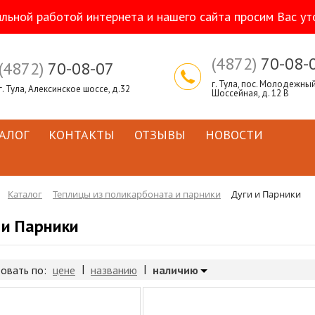
ильной работой интернета и нашего сайта просим Вас ут
(4872)
70-08-
(4872)
70-08-07
г. Тула, пос. Молодежный,
г. Тула, Алексинское шоссе, д.32
Шоссейная, д. 12 В
АЛОГ
КОНТАКТЫ
ОТЗЫВЫ
НОВОСТИ
Каталог
Теплицы из поликарбоната и парники
Дуги и Парники
 и Парники
|
|
наличию
овать по:
цене
названию