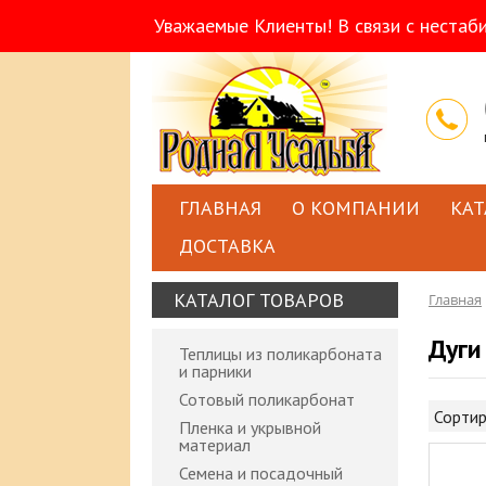
Уважаемые Клиенты! В связи с нестаб
ГЛАВНАЯ
О КОМПАНИИ
КАТ
ДОСТАВКА
КАТАЛОГ ТОВАРОВ
Главная
Дуги
Теплицы из поликарбоната
и парники
Сотовый поликарбонат
Сортир
Пленка и укрывной
материал
Семена и посадочный