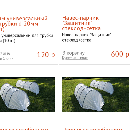
Навес-парник
им универсальный
"Защитник"
трубки d-20мм
стеклод+сетка
т)
Навес-парник "Защитник"
 универсальный для трубки
стеклод+сетка
м (10шт)
В корзину
600 р
рзину
120 р
Купить в 1 клик
в 1 клик
ик со спанбондом
Парник со спанбондом