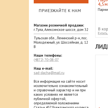
4,5м
Парни
ПРИЕЗЖАЙТЕ К НАМ
Магазин розничной продажи:
В ко
г.Тула, Алексинское шоссе, дом 32
Купить 
Тульская обл., Ленинский р-н, пос.
Молодежный, ул. Шоссейная, д. 12
ЛИД
В
Наши телефоны:
(4872)
70-08-07
Наш e-mail:
sad-dacha@mail.ru
Вся информация на сайте носит
исключительно ознакомительный
и справочный характер и ни при
каких условиях не является
публичной офертой,
определяемой положениями
Статьи 437 Гражданского кодекса