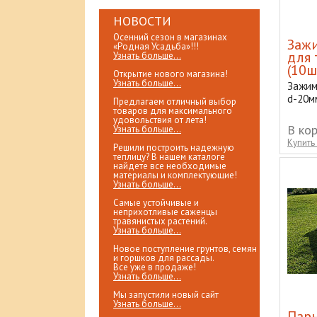
НОВОСТИ
Осенний сезон в магазинах
Заж
«Родная Усадьба»!!!
для 
Узнать больше...
(10ш
Открытие нового магазина!
Узнать больше...
Зажим
d-20м
Предлагаем отличный выбор
товаров для максимального
удовольствия от лета!
В ко
Узнать больше...
Купить 
Решили построить надежную
теплицу? В нашем каталоге
найдете все необходимые
материалы и комплектующие!
Узнать больше...
Самые устойчивые и
неприхотливые саженцы
травянистых растений.
Узнать больше...
Новое поступление грунтов, семян
и горшков для рассады.
Все уже в продаже!
Узнать больше...
Мы запустили новый сайт
Узнать больше...
Парн