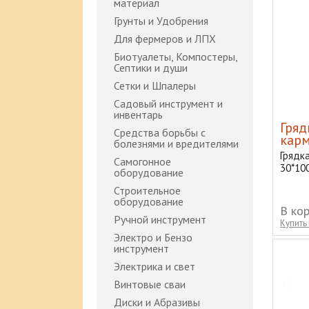
материал
Грунты и Удобрения
Для фермеров и ЛПХ
Биотуалеты, Компостеры,
Септики и души
Сетки и Шпалеры
Садовый инструмент и
инвентарь
Гряд
Средства борьбы с
карм
болезнями и вредителями
Грядк
Самогонное
30*10
оборудование
Строительное
оборудование
В ко
Ручной инструмент
Купить 
Электро и Бензо
инструмент
Электрика и свет
Винтовые сваи
Диски и Абразивы